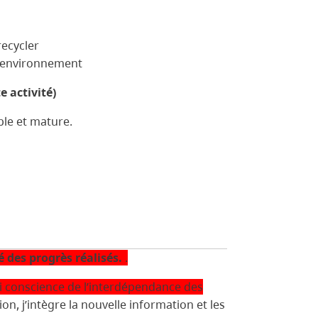
recycler
re environnement
 activité)
ble et mature.
é des progrès réalisés.
.
’ai conscience de l’interdépendance des
on, j’intègre la nouvelle information et les