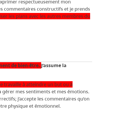
eux exprimer respectueusement mon
s des commentaires constructifs et je prends
viser les plans avec les autres membres du
ment de bien-être.
J’assume la
Je travaille à atteindre un but ou à
r à gérer mes sentiments et mes émotions.
orrectifs; j’accepte les commentaires qu’on
-être physique et émotionnel.