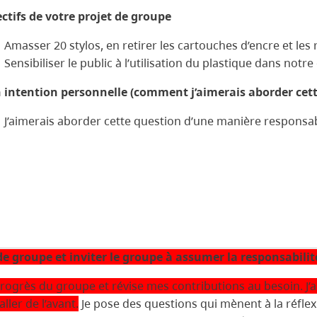
ctifs de votre projet de groupe
Amasser 20 stylos, en retirer les cartouches d’encre et les 
Sensibiliser le public à l’utilisation du plastique dans not
intention personnelle (comment j’aimerais aborder cette
J’aimerais aborder cette question d’une manière responsa
de groupe et inviter le groupe à assumer la responsabilit
s progrès du groupe et révise mes contributions au besoin. J
ller de l’avant.
Je pose des questions qui mènent à la réflexi