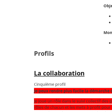
Obje
Mon 
Profils
La collaboration
Cinquième profil
Je peux rendre plus facile la démarche 
Je joue un rôle dans le suivi collectif de
rôles de chacun et les mets à profit pour a