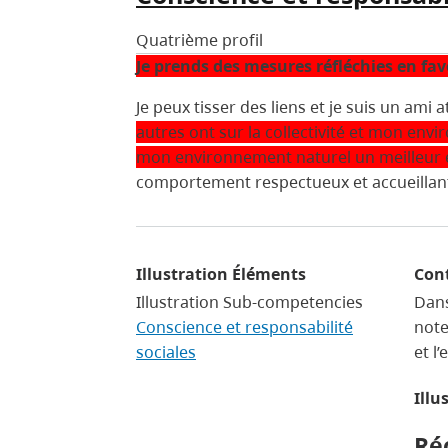
Quatrième profil
Je prends des mesures réfléchies en fav
Je peux tisser des liens et je suis un ami
autres ont sur la collectivité et mon en
mon environnement naturel un meilleur en
comportement respectueux et accueillant 
Illustration Éléments
Con
Illustration Sub-competencies
Dans
Conscience et responsabilité
note
sociales
et l
Illu
Ré