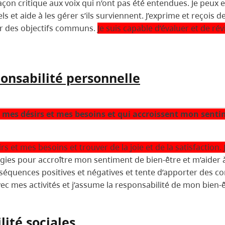
 façon critique aux voix qui n’ont pas été entendues. Je p
els et aide à les gérer s’ils surviennent. J’exprime et reçoi
er des objectifs communs.
Je suis capable d’évaluer et de ré
ponsabilité personnelle
r mes désirs et mes besoins et qui accroissent mon senti
rs et mes besoins et trouver de la joie et de la satisfaction. 
atégies pour accroître mon sentiment de bien-être et m’aide
onséquences positives et négatives et tente d’apporter des c
avec mes activités et j’assume la responsabilité de mon bien
lité sociales