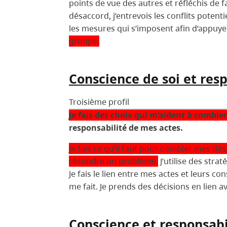
points de vue des autres et réfléchis de
désaccord, j’entrevois les conflits potenti
les mesures qui s’imposent afin d’appuy
groupe.
Conscience de soi et res
Troisième profil
Je fais des choix qui m’aident à comble
responsabilité de mes actes.
Je fais ce qu’il faut pour combler mes dési
résoudre un problème.
J’utilise des str
Je fais le lien entre mes actes et leurs c
me fait. Je prends des décisions en lien 
Conscience et responsabi