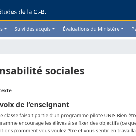
Skip
udes de la C.-B.
to
main
content
s
Suivi des acquis
Évaluations du Ministère
P
sabilité sociales
texte
voix de l’enseignant
e classe faisait partie d’un programme pilote UNIS Bien-être
ramme encourage les élèves à se fixer des objectifs (ce que
ntions (comment vous voulez être et vous sentir en travailla