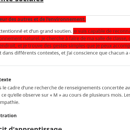
eur des autres et de l’environnement.
 attentionné et d’un grand soutien.
Je suis capable de reconna
vironnement naturel. Je cherche à faire de ma salle de clas
droit, et je trouve des gestes simples que je peux accompl
dans différents contextes, et j’ai conscience que chacun a 
texte
 le cadre d’une recherche de renseignements concertée av
 ce qu’elle observe sur « M » au cours de plusieurs mois. Le
’empathie.
stration
cit d’apprentissage