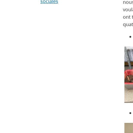
sociales
nous
voul
ont 
quat