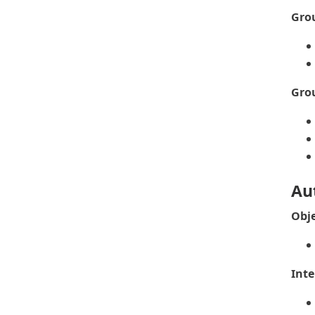
Grou
Gro
Au
Obje
Inte