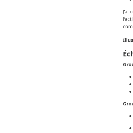
J’ai
l’ac
comp
Illu
Éch
Grou
Grou