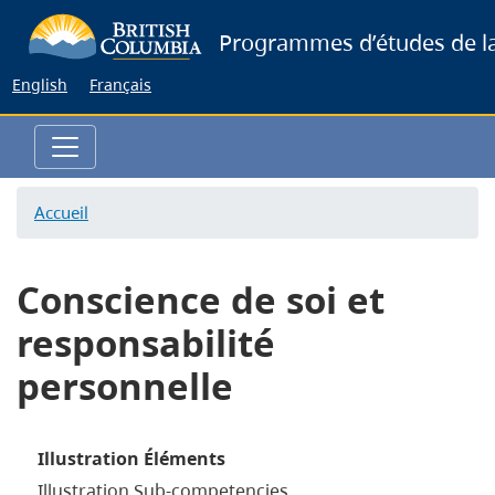
Skip
Programmes d’études de la
to
main
English
Français
content
Accueil
Conscience de soi et
responsabilité
personnelle
Illustration Éléments
Illustration Sub-competencies