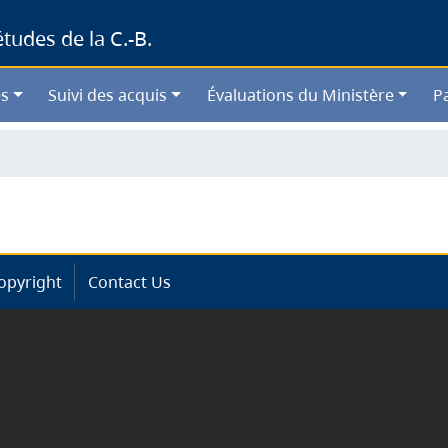
Skip
udes de la C.-B.
to
main
content
s
Suivi des acquis
Évaluations du Ministère
P
opyright
Contact Us